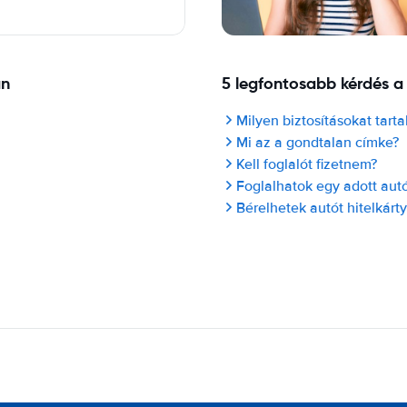
an
5 legfontosabb kérdés a
Milyen biztosításokat tart
Mi az a gondtalan címke?
Kell foglalót fizetnem?
Foglalhatok egy adott autó
Bérelhetek autót hitelkárt