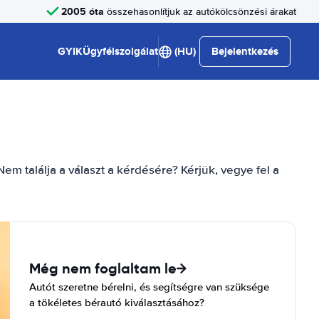
2005 óta
összehasonlítjuk az autókölcsönzési árakat
GYIK
Ügyfélszolgálat
(HU)
Bejelentkezés
em találja a választ a kérdésére? Kérjük, vegye fel a
Még nem foglaltam le
Autót szeretne bérelni, és segítségre van szüksége
a tökéletes bérautó kiválasztásához?