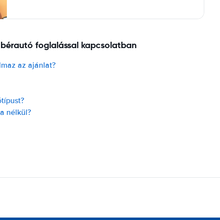
 bérautó foglalással kapcsolatban
almaz az ajánlat?
típust?
ya nélkül?