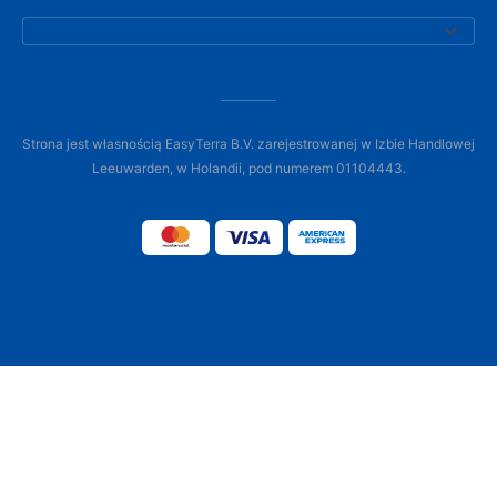
Strona jest własnością EasyTerra B.V. zarejestrowanej w Izbie Handlowej
Leeuwarden, w Holandii, pod numerem 01104443.