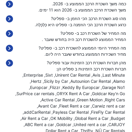
כמה משך השכרת הרכב הממוצע ב- 2026.
משך השכרת הרכב הממוצע ב- 2026 הוא 11 ימים.
מהו סוג השכרת הרכב הכי הוזמן ב- ספליט?
כרגע השכרת הרכב הכי הוזמנה ב- ספליט היא כַּלְכָּלָה.
מה המחיר של השכרת רכב ב- ספליט?
המחיר הממוצע להשכרת רכב היה בחודש שעבר
.
מה המחיר היומי הממוצע להשכרת רכב ב- ספליט?
מחיר השכירות הממוצע בחודש שעבר היה
ליום.
מהן חברות השכרת רכב הזמינות עבור ספליט?
חברות השכרת רכב הזמינות ב ספליט הן:
Enterprise
Sixt
Unirent Car Rental
Avis
Last Minute
Hertz
Sicily by Car
Autounion Car Rental
Alamo
Europcar
Flizzr
Keddy By Europcar
Garage No1
SurPrice car rentals
ORYX Rent A Car
Goldcar Key'n Go
Active Car Rental
Green Motion
Right Cars
Avant Car
Fleet Rent a car
Carwiz rent a car
addCarRental
Payless Car Rental
FireFly Car Rental
Air Rent a Car
OK Mobility
Global Rent a Car
Budget
ABC Rent a car
Goldcar
United rent a car
CARJOY
Dollar Rent a Car
Thrifty
NÜ Car Rentals