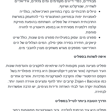
מבודדים, כפרי דייגים מקסימים ומים צלולים, אידיאליים
לשחייה, שנורקלינג ושיזוף.
טיולים תרבותיים: בקרו במוזיאון הארכיאולוגי, בגלריה
לאמנויות יפות ובמוזיאון האתנוגרפי כדי להתעמק במורשת
התרבותית העשירה של ספליט. השתתפו בהופעת מוזיקת
קלפה דלמטית מסורתית או במופע תיאטרון חי לחוויה
סוחפת.
ספורט מים: עסוק בפעילויות ספורט מים שונות, כולל שייט
קיאקים, חתירה בסירה וסקי סילון. המים הצלולים של הים
האדריאטי מספקים מגרש משחקים מצוין לחובבי מים.
איפה לשהות בספליט
ספליט מציעה מגוון מקומות לינה שיתאימו לתקציבים והעדפות שונות.
העיר העתיקה (אזור ארמון דיוקלטיאנוס) היא בחירה פופולרית בשל
הקסם ההיסטורי שלה והקרבה לאטרקציות מרכזיות. אזורים אחרים
כמו Bacvice ו-Znjan קרובים יותר לחוף ומציעים אווירה רגועה יותר.
ממלונות יוקרה ועד לבתי הארחה ודירות נעימים, יש הרבה אפשרויות
לבחירה.
הדרך הטובה ביותר לטייל בספליט
ספליט היא עיר הניתנת להליכה, ורוב האטרקציות ממוקמות בתוך