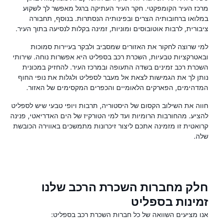
מרכז העיר הקומפקטי. חקר העיר העתיקה ברגל מאפשר לך לשקוע
במלואו ברחובותיה הצרים ובפינותיה הנסתרות. בנוסף, תחבורה
ציבורית, לרבות אוטובוסים ומוניות, זמינה בקלות לנסיעה בתוך העיר.
למי שרוצה לחקור את האזורים שמסביב ולבקר בעיירות סמוכות
ובאטרקציות טבעיות, השכרת רכב בספליט היא אפשרות נוחה. שירותי
השכרת רכב זמינים בשדה התעופה ובמרכז העיר. להחזיק במכונית
נותן לך את הגמישות לצאת אל מעבר לספליט ולגלות את נופי החוף
המדהימים, הפארקים הלאומיים והכפרים המקסימים של האזור.
חווה את השילוב הקסום של היסטוריה, תרבות ויופי טבעי שיש לספליט
להציע. מהחורבות הרומיות ועד למי הטורקיז של הים האדריאטי, פנינה
קרואטית זו מזמינה אתכם ליצור זיכרונות מתמשכים באווירה הכובשת
שלה.
חלק מחברות השכרת הרכב שלנו
זמינות בספליט
אנו מציעים השוואה של כל חברות השכרת רכב בספליט: