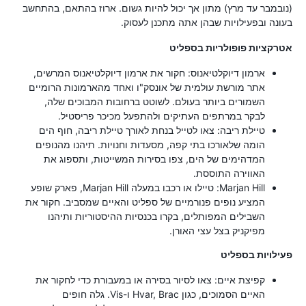
(נובמבר עד מרץ) מתון אך יכול להיות גשום. ארוז בהתאם, בהתחשב
בעונה ובפעילויות שבהן אתה מתכנן לעסוק.
אטרקציות פופולריות בספליט
ארמון דיוקלטיאנוס: חקור את ארמון דיוקלטיאנוס המרשים,
אתר מורשת עולמית של אונסק"ו ואחד מהארמונות הרומיים
השמורים ביותר בעולם. לשוטט ברחובות המבוכים שלה,
לבקר במרתפים העתיקים ולהתפעל מכיכר פריסטיל.
טיילת ריבה: צאו לטייל בנחת לאורך טיילת ריבה, חוף הים
הומה שלאורכו בתי קפה, מסעדות וחנויות. תיהנו מהנופים
המדהימים של הים, צפו בסירות המשייטות, ותספוג את
האווירה התוססת.
Marjan Hill: טיילו או רכבו במעלה Marjan Hill, פארק שופע
המציע נופים פנורמיים של ספליט והאיים שמסביב. חקור את
השבילים המפותלים, בקרו בכנסיות ההיסטוריות ותיהנו
מפיקניק בצל עצי האורן.
פעילויות בספליט
קפיצת איים: צאו לסיור בסירה או במעבורת כדי לחקור את
האיים הסמוכים, כגון Hvar, Brac ו-Vis. גלה חופים