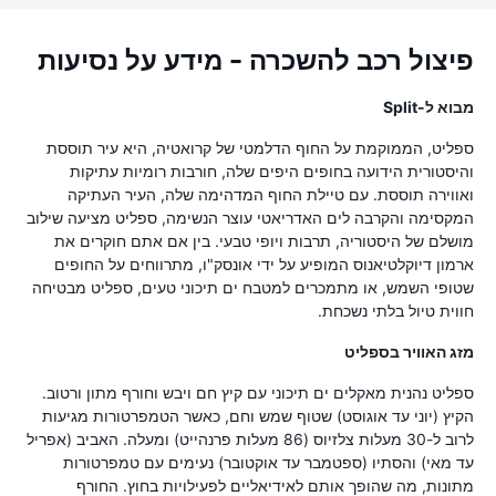
פיצול רכב להשכרה - מידע על נסיעות
מבוא ל-Split
ספליט, הממוקמת על החוף הדלמטי של קרואטיה, היא עיר תוססת
והיסטורית הידועה בחופים היפים שלה, חורבות רומיות עתיקות
ואווירה תוססת. עם טיילת החוף המדהימה שלה, העיר העתיקה
המקסימה והקרבה לים האדריאטי עוצר הנשימה, ספליט מציעה שילוב
מושלם של היסטוריה, תרבות ויופי טבעי. בין אם אתם חוקרים את
ארמון דיוקלטיאנוס המופיע על ידי אונסק"ו, מתרווחים על החופים
שטופי השמש, או מתמכרים למטבח ים תיכוני טעים, ספליט מבטיחה
חווית טיול בלתי נשכחת.
מזג האוויר בספליט
ספליט נהנית מאקלים ים תיכוני עם קיץ חם ויבש וחורף מתון ורטוב.
הקיץ (יוני עד אוגוסט) שטוף שמש וחם, כאשר הטמפרטורות מגיעות
לרוב ל-30 מעלות צלזיוס (86 מעלות פרנהייט) ומעלה. האביב (אפריל
עד מאי) והסתיו (ספטמבר עד אוקטובר) נעימים עם טמפרטורות
מתונות, מה שהופך אותם לאידיאליים לפעילויות בחוץ. החורף