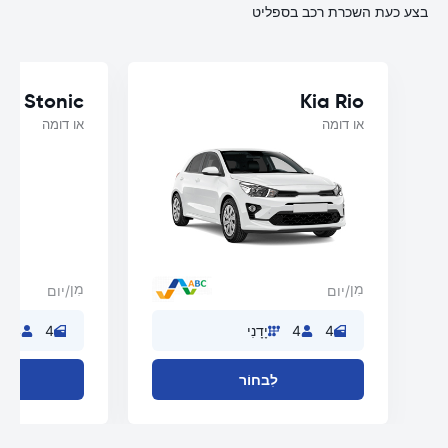
בצע כעת השכרת רכב בספליט
ia Stonic
Kia Rio
או דומה
או דומה
מִן
מִן
/יום
/יום
4
4
יָדָנִי
4
4
לִבחוֹר