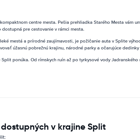
v kompaktnom centre mesta. Pešia prehliadka Starého Mesta vám umož
o dostupná pre cestovanie v rámci mesta.
aleké mestá a prírodné zaujímavosti, je požičanie auta v Splite výho
bjavovať úžasnú pobrežnú krajinu, národné parky a očarujúce dedinky
ré Split ponúka. Od rímskych ruín až po tyrkysové vody Jadranského
 dostupných v krajine Split
it: