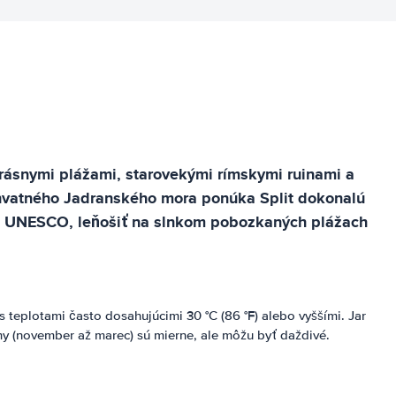
krásnymi plážami, starovekými rímskymi ruinami a
hvatného Jadranského mora ponúka Split dokonalú
ame UNESCO, leňošiť na slnkom pobozkaných plážach
 teplotami často dosahujúcimi 30 °C (86 °F) alebo vyššími. Jar
imy (november až marec) sú mierne, ale môžu byť daždivé.