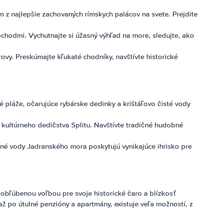
z najlepšie zachovaných rímskych palácov na svete. Prejdite
hodmi. Vychutnajte si úžasný výhľad na more, sledujte, ako
ovy. Preskúmajte kľukaté chodníky, navštívte historické
é pláže, očarujúce rybárske dedinky a krištáľovo čisté vody
kultúrneho dedičstva Splitu. Navštívte tradičné hudobné
čné vody Jadranského mora poskytujú vynikajúce ihrisko pre
 obľúbenou voľbou pre svoje historické čaro a blízkosť
až po útulné penzióny a apartmány, existuje veľa možností, z