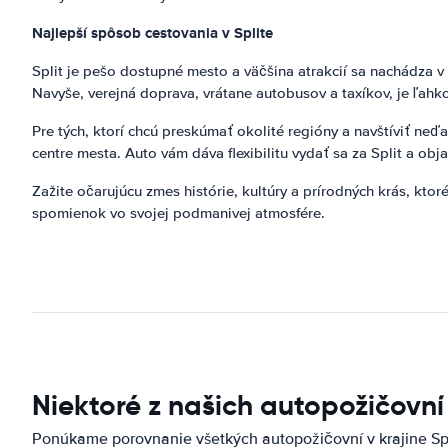
Najlepší spôsob cestovania v Splite
Split je pešo dostupné mesto a väčšina atrakcií sa nachádza 
Navyše, verejná doprava, vrátane autobusov a taxíkov, je ľahk
Pre tých, ktorí chcú preskúmať okolité regióny a navštíviť neď
centre mesta. Auto vám dáva flexibilitu vydať sa za Split a o
Zažite očarujúcu zmes histórie, kultúry a prírodných krás, kto
spomienok vo svojej podmanivej atmosfére.
Niektoré z našich autopožičovní
Ponúkame porovnanie všetkých autopožičovní v krajine Spl