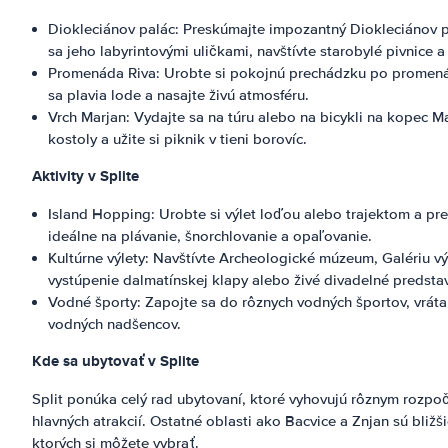
Diokleciánov palác: Preskúmajte impozantný Diokleciánov p
sa jeho labyrintovými uličkami, navštívte starobylé pivnice a
Promenáda Riva: Urobte si pokojnú prechádzku po promenáde
sa plavia lode a nasajte živú atmosféru.
Vrch Marjan: Vydajte sa na túru alebo na bicykli na kopec M
kostoly a užite si piknik v tieni borovíc.
Aktivity v Splite
Island Hopping: Urobte si výlet loďou alebo trajektom a pre
ideálne na plávanie, šnorchlovanie a opaľovanie.
Kultúrne výlety: Navštívte Archeologické múzeum, Galériu 
vystúpenie dalmatínskej klapy alebo živé divadelné predstav
Vodné športy: Zapojte sa do rôznych vodných športov, vrát
vodných nadšencov.
Kde sa ubytovať v Splite
Split ponúka celý rad ubytovaní, ktoré vyhovujú rôznym rozpoč
hlavných atrakcií. Ostatné oblasti ako Bacvice a Znjan sú bliž
ktorých si môžete vybrať.