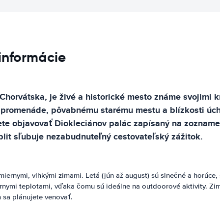
 informácie
Chorvátska, je živé a historické mesto známe svojimi 
j promenáde, pôvabnému starému mestu a blízkosti úc
budete objavovať Diokleciánov palác zapísaný na zozn
lit sľubuje nezabudnuteľný cestovateľský zážitok.
ernymi, vlhkými zimami. Letá (jún až august) sú slnečné a horúce, s
iernymi teplotami, vďaka čomu sú ideálne na outdoorové aktivity. Z
m sa plánujete venovať.