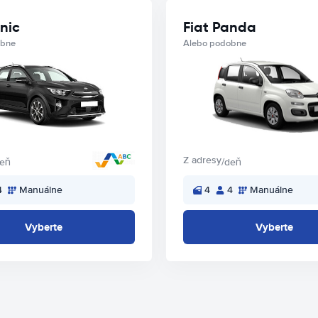
nic
Fiat Panda
obne
Alebo podobne
Z adresy
deň
/deň
4
Manuálne
4
4
Manuálne
Vyberte
Vyberte