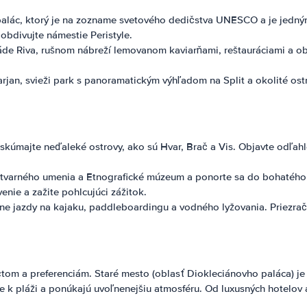
alác, ktorý je na zozname svetového dedičstva UNESCO a je jedným 
 obdivujte námestie Peristyle.
 Riva, rušnom nábreží lemovanom kaviarňami, reštauráciami a obc
arjan, svieži park s panoramatickým výhľadom na Split a okolité ostr
skúmajte neďaleké ostrovy, ako sú Hvar, Brač a Vis. Objavte odľahl
výtvarného umenia a Etnografické múzeum a ponorte sa do bohatého 
enie a zažite pohlcujúci zážitok.
ane jazdy na kajaku, paddleboardingu a vodného lyžovania. Priezra
tom a preferenciám. Staré mesto (oblasť Diokleciánovho paláca) je
šie k pláži a ponúkajú uvoľnenejšiu atmosféru. Od luxusných hotelov 