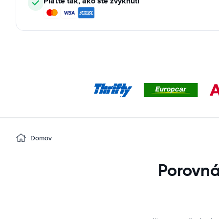
Plaťte tak, ako ste zvyknutí
Domov
Porovná