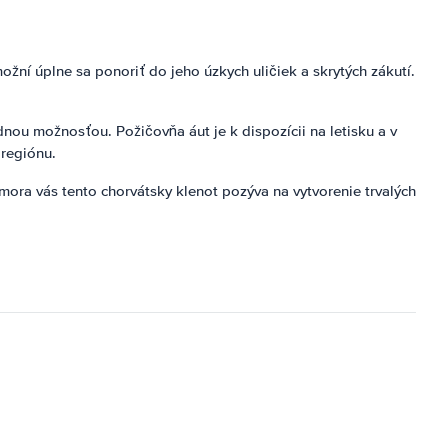
ní úplne sa ponoriť do jeho úzkych uličiek a skrytých zákutí.
dnou možnosťou. Požičovňa áut je k dispozícii na letisku a v
 regiónu.
 mora vás tento chorvátsky klenot pozýva na vytvorenie trvalých