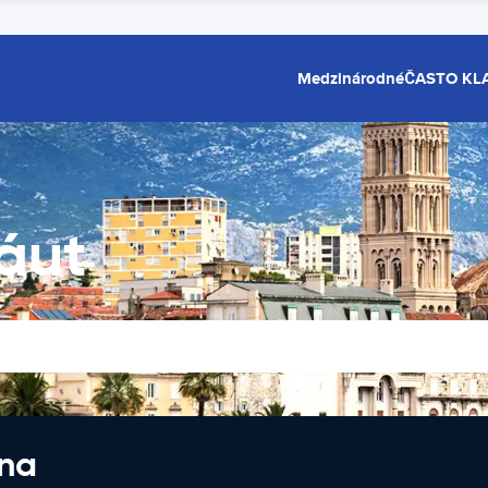
Medzinárodné
ČASTO KL
 áut
 na