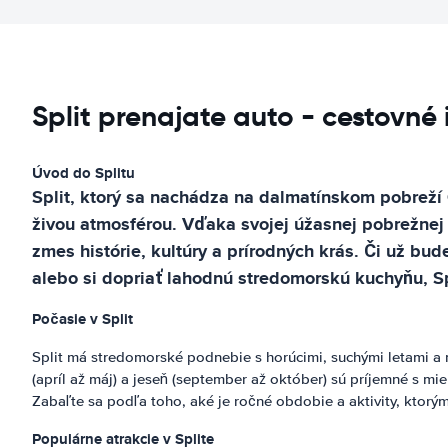
Split prenajate auto - cestovné
Úvod do Splitu
Split, ktorý sa nachádza na dalmatínskom pobreží 
živou atmosférou. Vďaka svojej úžasnej pobrežne
zmes histórie, kultúry a prírodných krás. Či už 
alebo si dopriať lahodnú stredomorskú kuchyňu, Sp
Počasie v Split
Split má stredomorské podnebie s horúcimi, suchými letami a mi
(apríl až máj) a jeseň (september až október) sú príjemné s m
Zabaľte sa podľa toho, aké je ročné obdobie a aktivity, ktorý
Populárne atrakcie v Splite