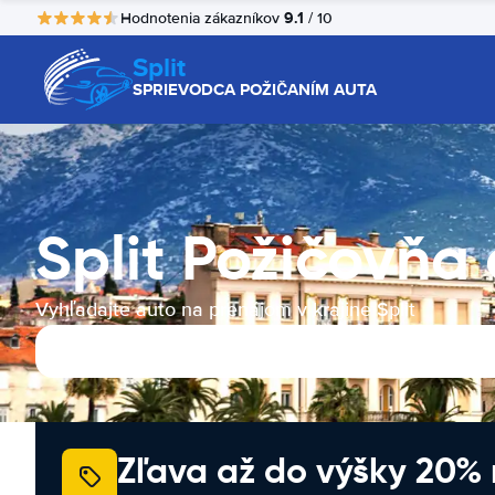
9.1
Hodnotenia zákazníkov
/ 10
Split
SPRIEVODCA POŽIČANÍM AUTA
Split Požičovňa
Vyhľadajte auto na prenájom v krajine Split
Zľava až do výšky 20%