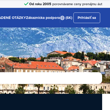
Od roku 2005
porovnávame ceny prenájmu áut
ADENÉ OTÁZKY
Zákaznícka podpora
(SK)
Prihlásiť sa