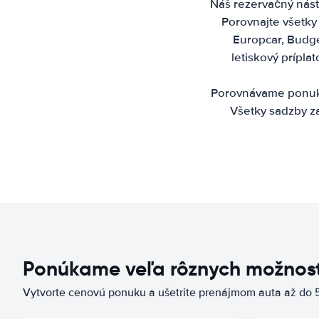
Náš rezervačný nástr
Porovnajte všetky p
Europcar, Budge
letiskový prípl
Porovnávame ponuky 
Všetky sadzby za
Ponúkame veľa rôznych možnost
Vytvorte cenovú ponuku a ušetrite prenájmom auta až do 5