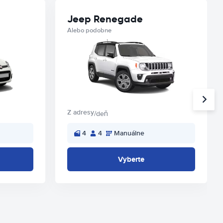
Jeep Renegade
Alebo podobne
Z adresy
/deň
4
4
Manuálne
Vyberte