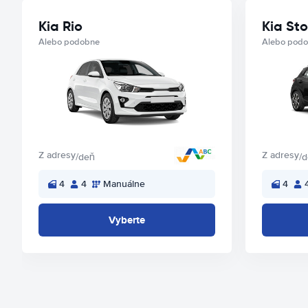
Kia Rio
Kia Sto
Alebo podobne
Alebo pod
Z adresy
Z adresy
/deň
/
4
4
Manuálne
4
Vyberte