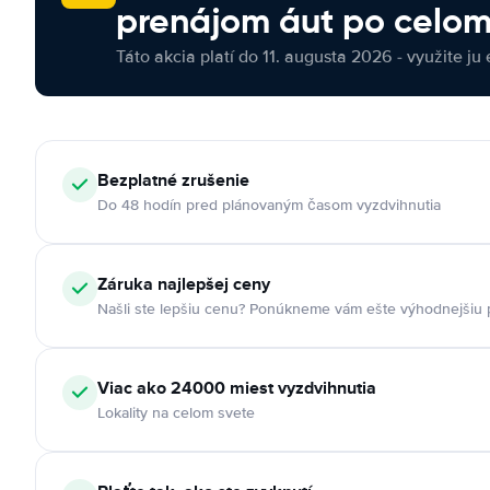
prenájom áut po celom
Táto akcia platí do 11. augusta 2026 - využite ju 
Bezplatné zrušenie
Do 48 hodín pred plánovaným časom vyzdvihnutia
Záruka najlepšej ceny
Našli ste lepšiu cenu? Ponúkneme vám ešte výhodnejšiu
Viac ako 24000 miest vyzdvihnutia
Lokality na celom svete