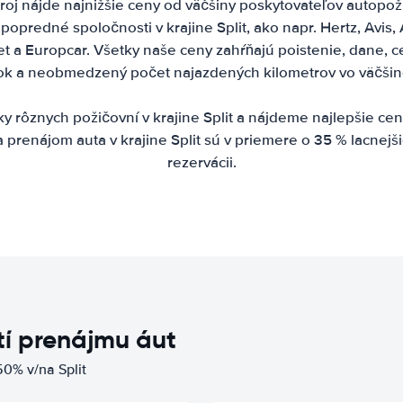
oj nájde najnižšie ceny od väčšiny poskytovateľov autopožič
opredné spoločnosti v krajine Split, ako napr. Hertz, Avis, A
t a Europcar. Všetky naše ceny zahŕňajú poistenie, dane, ce
atok a neobmedzený počet najazdených kilometrov vo väčšin
rôznych požičovní v krajine Split a nájdeme najlepšie cen
 prenájom auta v krajine Split sú v priemere o 35 % lacnejši
rezervácii.
í prenájmu áut
0% v/na Split